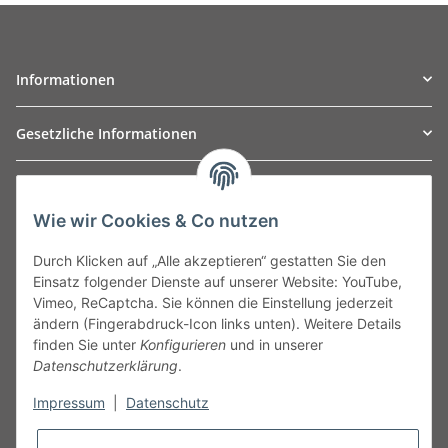
Informationen
Gesetzliche Informationen
TO
W
Automotive GmbH
Wie wir Cookies & Co nutzen
Leibnizstraße 2a
24568 Kaltenkirchen
Durch Klicken auf „Alle akzeptieren“ gestatten Sie den
Germany
Einsatz folgender Dienste auf unserer Website: YouTube,
Phone:+49 40 5287270
Vimeo, ReCaptcha. Sie können die Einstellung jederzeit
Fax:+49 40 5281050
ändern (Fingerabdruck-Icon links unten). Weitere Details
Email:
sales@tow-automotive.de
finden Sie unter
Konfigurieren
und in unserer
Datenschutzerklärung
.
Impressum
|
Datenschutz