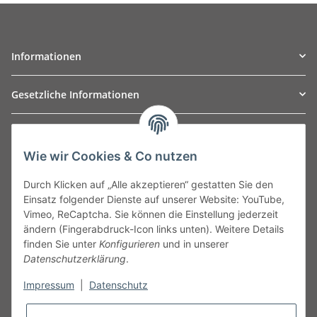
Informationen
Gesetzliche Informationen
TO
W
Automotive GmbH
Wie wir Cookies & Co nutzen
Leibnizstraße 2a
24568 Kaltenkirchen
Durch Klicken auf „Alle akzeptieren“ gestatten Sie den
Germany
Einsatz folgender Dienste auf unserer Website: YouTube,
Phone:+49 40 5287270
Vimeo, ReCaptcha. Sie können die Einstellung jederzeit
Fax:+49 40 5281050
ändern (Fingerabdruck-Icon links unten). Weitere Details
Email:
sales@tow-automotive.de
finden Sie unter
Konfigurieren
und in unserer
Datenschutzerklärung
.
Impressum
|
Datenschutz