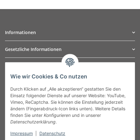
Informationen
Gesetzliche Informationen
TO
W
Automotive GmbH
Wie wir Cookies & Co nutzen
Leibnizstraße 2a
24568 Kaltenkirchen
Durch Klicken auf „Alle akzeptieren“ gestatten Sie den
Germany
Einsatz folgender Dienste auf unserer Website: YouTube,
Phone:+49 40 5287270
Vimeo, ReCaptcha. Sie können die Einstellung jederzeit
Fax:+49 40 5281050
ändern (Fingerabdruck-Icon links unten). Weitere Details
Email:
sales@tow-automotive.de
finden Sie unter
Konfigurieren
und in unserer
Datenschutzerklärung
.
Impressum
|
Datenschutz