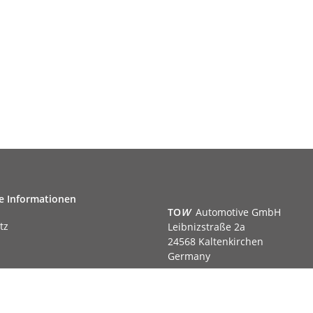
e Informationen
TO
W
Automotive GmbH
tz
Leibnizstraße 2a
24568 Kaltenkirchen
Germany
Phone:+49 40 5287270
Fax:+49 40 5281050
m
Email:
sales@tow-automotive.