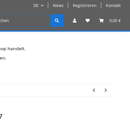
DE
News
Registrieren
Kontakt
n
Registrieren
0,00 €
hop handelt.
den.
7