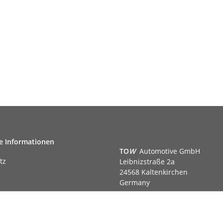
e Informationen
TO
W
Automotive GmbH
tz
Leibnizstraße 2a
24568 Kaltenkirchen
Germany
Phone:+49 40 5287270
Fax:+49 40 5281050
m
Email:
sales@tow-automotive.