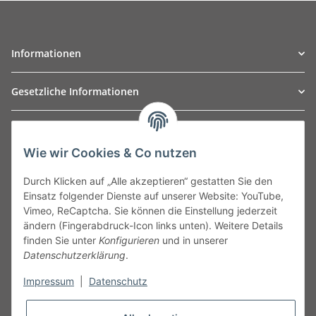
Informationen
Gesetzliche Informationen
TO
W
Automotive GmbH
Wie wir Cookies & Co nutzen
Leibnizstraße 2a
24568 Kaltenkirchen
Durch Klicken auf „Alle akzeptieren“ gestatten Sie den
Germany
Einsatz folgender Dienste auf unserer Website: YouTube,
Phone:+49 40 5287270
Vimeo, ReCaptcha. Sie können die Einstellung jederzeit
Fax:+49 40 5281050
ändern (Fingerabdruck-Icon links unten). Weitere Details
Email:
sales@tow-automotive.de
finden Sie unter
Konfigurieren
und in unserer
Datenschutzerklärung
.
Impressum
|
Datenschutz