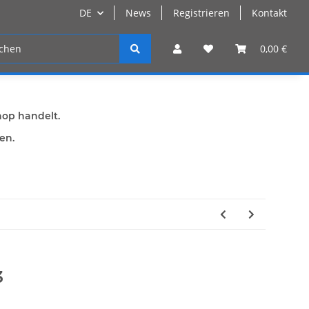
DE
News
Registrieren
Kontakt
n
Registrieren
0,00 €
hop handelt.
den.
3