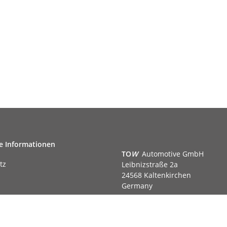
e Informationen
TO
W
Automotive GmbH
tz
Leibnizstraße 2a
24568 Kaltenkirchen
Germany
Phone:+49 40 5287270
Fax:+49 40 5281050
m
Email:
sales@tow-automotive.