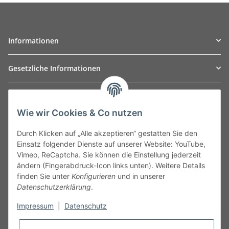
Informationen
Gesetzliche Informationen
TO
W
Automotive GmbH
Wie wir Cookies & Co nutzen
Leibnizstraße 2a
24568 Kaltenkirchen
Durch Klicken auf „Alle akzeptieren“ gestatten Sie den
Germany
Einsatz folgender Dienste auf unserer Website: YouTube,
Phone:+49 40 5287270
Vimeo, ReCaptcha. Sie können die Einstellung jederzeit
Fax:+49 40 5281050
ändern (Fingerabdruck-Icon links unten). Weitere Details
Email:
sales@tow-automotive.de
finden Sie unter
Konfigurieren
und in unserer
Datenschutzerklärung
.
Impressum
|
Datenschutz