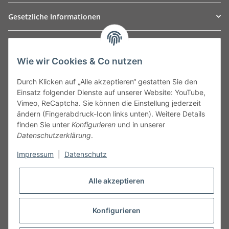
Gesetzliche Informationen
TO
W
Automotive GmbH
Wie wir Cookies & Co nutzen
Leibnizstraße 2a
24568 Kaltenkirchen
Durch Klicken auf „Alle akzeptieren“ gestatten Sie den
Germany
Einsatz folgender Dienste auf unserer Website: YouTube,
Phone:+49 40 5287270
Vimeo, ReCaptcha. Sie können die Einstellung jederzeit
Fax:+49 40 5281050
ändern (Fingerabdruck-Icon links unten). Weitere Details
Email:
sales@tow-automotive.de
finden Sie unter
Konfigurieren
und in unserer
Datenschutzerklärung
.
Impressum
|
Datenschutz
Alle akzeptieren
Konfigurieren