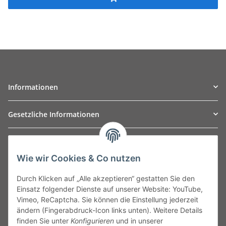
Informationen
Gesetzliche Informationen
TO
W
Automotive GmbH
Wie wir Cookies & Co nutzen
Leibnizstraße 2a
24568 Kaltenkirchen
Durch Klicken auf „Alle akzeptieren“ gestatten Sie den
Germany
Einsatz folgender Dienste auf unserer Website: YouTube,
Phone:+49 40 5287270
Vimeo, ReCaptcha. Sie können die Einstellung jederzeit
Fax:+49 40 5281050
ändern (Fingerabdruck-Icon links unten). Weitere Details
Email:
sales@tow-automotive.de
finden Sie unter
Konfigurieren
und in unserer