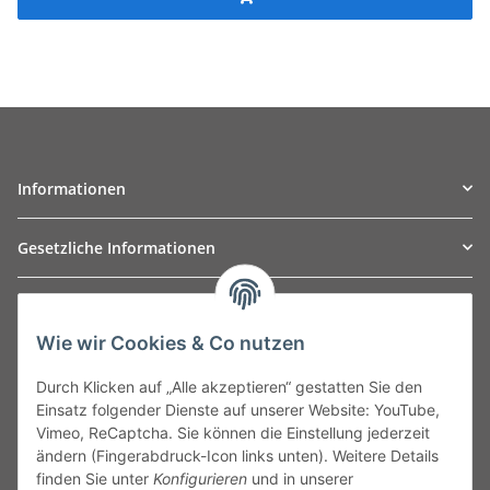
Informationen
Gesetzliche Informationen
TO
W
Automotive GmbH
Wie wir Cookies & Co nutzen
Leibnizstraße 2a
24568 Kaltenkirchen
Durch Klicken auf „Alle akzeptieren“ gestatten Sie den
Germany
Einsatz folgender Dienste auf unserer Website: YouTube,
Phone:+49 40 5287270
Vimeo, ReCaptcha. Sie können die Einstellung jederzeit
Fax:+49 40 5281050
ändern (Fingerabdruck-Icon links unten). Weitere Details
Email:
sales@tow-automotive.de
finden Sie unter
Konfigurieren
und in unserer