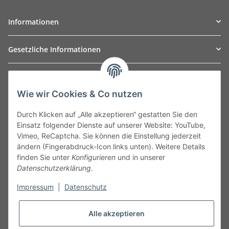
Informationen
Gesetzliche Informationen
TO
W
Automotive GmbH
Wie wir Cookies & Co nutzen
Leibnizstraße 2a
24568 Kaltenkirchen
Durch Klicken auf „Alle akzeptieren“ gestatten Sie den
Germany
Einsatz folgender Dienste auf unserer Website: YouTube,
Phone:+49 40 5287270
Vimeo, ReCaptcha. Sie können die Einstellung jederzeit
Fax:+49 40 5281050
ändern (Fingerabdruck-Icon links unten). Weitere Details
Email:
sales@tow-automotive.de
finden Sie unter
Konfigurieren
und in unserer
Datenschutzerklärung
.
Impressum
|
Datenschutz
Alle akzeptieren