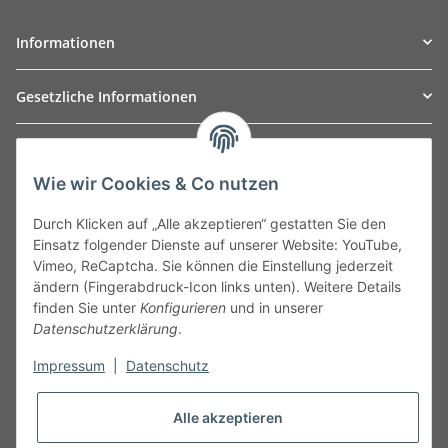
Informationen
Gesetzliche Informationen
TO
W
Automotive GmbH
Wie wir Cookies & Co nutzen
Leibnizstraße 2a
24568 Kaltenkirchen
Durch Klicken auf „Alle akzeptieren“ gestatten Sie den
Germany
Einsatz folgender Dienste auf unserer Website: YouTube,
Phone:+49 40 5287270
Vimeo, ReCaptcha. Sie können die Einstellung jederzeit
Fax:+49 40 5281050
ändern (Fingerabdruck-Icon links unten). Weitere Details
Email:
sales@tow-automotive.de
finden Sie unter
Konfigurieren
und in unserer
Datenschutzerklärung
.
Impressum
|
Datenschutz
Alle akzeptieren