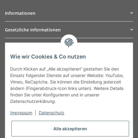
Informationen
Gesetzliche Informationen
TO
W
Automotive GmbH
Wie wir Cookies & Co nutzen
Leibnizstraße 2a
24568 Kaltenkirchen
Durch Klicken auf „Alle akzeptieren“ gestatten Sie den
Germany
Einsatz folgender Dienste auf unserer Website: YouTube,
Phone:+49 40 5287270
Vimeo, ReCaptcha. Sie können die Einstellung jederzeit
Fax:+49 40 5281050
ändern (Fingerabdruck-Icon links unten). Weitere Details
Email:
sales@tow-automotive.de
finden Sie unter
Konfigurieren
und in unserer
Datenschutzerklärung
.
Impressum
|
Datenschutz
Alle akzeptieren