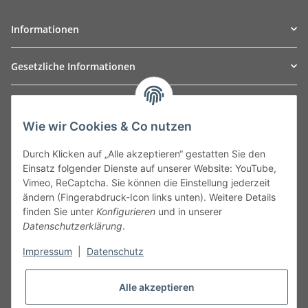
Informationen
Gesetzliche Informationen
TO
W
Automotive GmbH
Wie wir Cookies & Co nutzen
Leibnizstraße 2a
24568 Kaltenkirchen
Durch Klicken auf „Alle akzeptieren“ gestatten Sie den
Germany
Einsatz folgender Dienste auf unserer Website: YouTube,
Phone:+49 40 5287270
Vimeo, ReCaptcha. Sie können die Einstellung jederzeit
Fax:+49 40 5281050
ändern (Fingerabdruck-Icon links unten). Weitere Details
Email:
sales@tow-automotive.de
finden Sie unter
Konfigurieren
und in unserer
Datenschutzerklärung
.
Impressum
|
Datenschutz
Alle akzeptieren