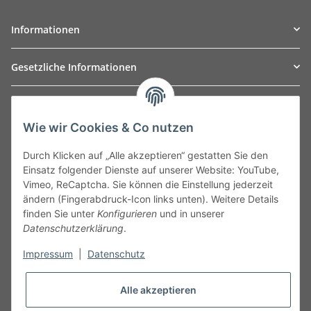
Informationen
Gesetzliche Informationen
TO
W
Automotive GmbH
Wie wir Cookies & Co nutzen
Leibnizstraße 2a
24568 Kaltenkirchen
Durch Klicken auf „Alle akzeptieren“ gestatten Sie den
Germany
Einsatz folgender Dienste auf unserer Website: YouTube,
Phone:+49 40 5287270
Vimeo, ReCaptcha. Sie können die Einstellung jederzeit
Fax:+49 40 5281050
ändern (Fingerabdruck-Icon links unten). Weitere Details
Email:
sales@tow-automotive.de
finden Sie unter
Konfigurieren
und in unserer
Datenschutzerklärung
.
Impressum
|
Datenschutz
Alle akzeptieren