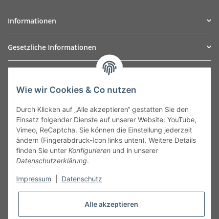
Informationen
Gesetzliche Informationen
TO
W
Automotive GmbH
Wie wir Cookies & Co nutzen
Leibnizstraße 2a
24568 Kaltenkirchen
Durch Klicken auf „Alle akzeptieren“ gestatten Sie den
Germany
Einsatz folgender Dienste auf unserer Website: YouTube,
Phone:+49 40 5287270
Vimeo, ReCaptcha. Sie können die Einstellung jederzeit
Fax:+49 40 5281050
ändern (Fingerabdruck-Icon links unten). Weitere Details
Email:
sales@tow-automotive.de
finden Sie unter
Konfigurieren
und in unserer
Datenschutzerklärung
.
Impressum
|
Datenschutz
Alle akzeptieren