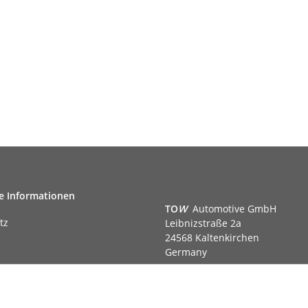
e Informationen
TO
W
Automotive GmbH
tz
Leibnizstraße 2a
24568 Kaltenkirchen
Germany
Phone:+49 40 5287270
Fax:+49 40 5281050
m
Email:
sales@tow-automotive.