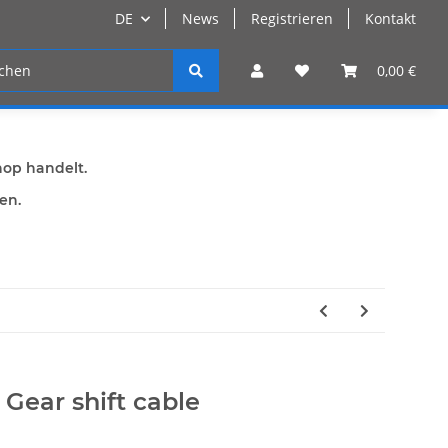
DE
News
Registrieren
Kontakt
n
Registrieren
0,00 €
hop handelt.
den.
Gear shift cable