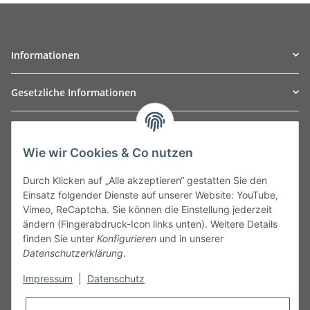
Informationen
Gesetzliche Informationen
TO
W
Automotive GmbH
Wie wir Cookies & Co nutzen
Leibnizstraße 2a
24568 Kaltenkirchen
Durch Klicken auf „Alle akzeptieren“ gestatten Sie den
Germany
Einsatz folgender Dienste auf unserer Website: YouTube,
Phone:+49 40 5287270
Vimeo, ReCaptcha. Sie können die Einstellung jederzeit
Fax:+49 40 5281050
ändern (Fingerabdruck-Icon links unten). Weitere Details
Email:
sales@tow-automotive.de
finden Sie unter
Konfigurieren
und in unserer
Datenschutzerklärung
.
Impressum
|
Datenschutz