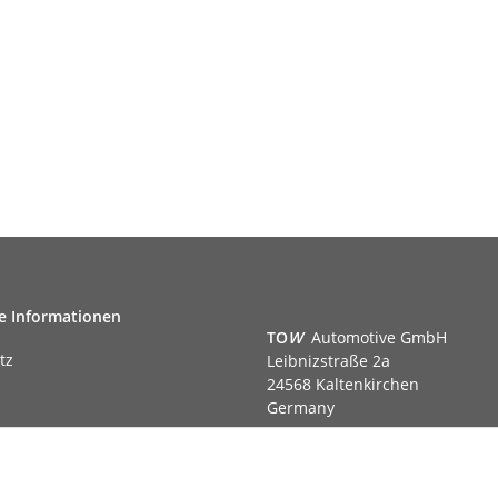
e Informationen
TO
W
Automotive GmbH
tz
Leibnizstraße 2a
24568 Kaltenkirchen
Germany
Phone:+49 40 5287270
Fax:+49 40 5281050
m
Email:
sales@tow-automotive.