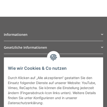
Informationen
Gesetzliche Informationen
TO
W
Automotive GmbH
Wie wir Cookies & Co nutzen
Leibnizstraße 2a
24568 Kaltenkirchen
Durch Klicken auf „Alle akzeptieren“ gestatten Sie den
Germany
Einsatz folgender Dienste auf unserer Website: YouTube,
Phone:+49 40 5287270
Vimeo, ReCaptcha. Sie können die Einstellung jederzeit
Fax:+49 40 5281050
ändern (Fingerabdruck-Icon links unten). Weitere Details
Email:
sales@tow-automotive.de
finden Sie unter
Konfigurieren
und in unserer
Datenschutzerklärung
.