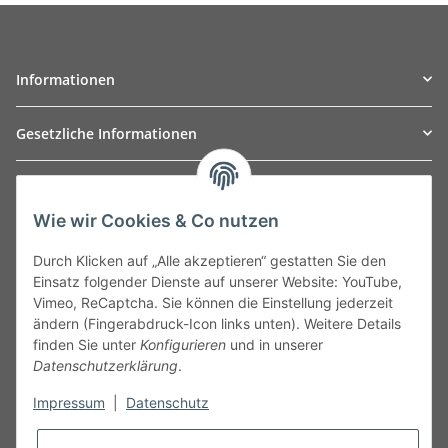
Informationen
Gesetzliche Informationen
TO
W
Automotive GmbH
Wie wir Cookies & Co nutzen
Leibnizstraße 2a
24568 Kaltenkirchen
Durch Klicken auf „Alle akzeptieren“ gestatten Sie den
Germany
Einsatz folgender Dienste auf unserer Website: YouTube,
Phone:+49 40 5287270
Vimeo, ReCaptcha. Sie können die Einstellung jederzeit
Fax:+49 40 5281050
ändern (Fingerabdruck-Icon links unten). Weitere Details
Email:
sales@tow-automotive.de
finden Sie unter
Konfigurieren
und in unserer
Datenschutzerklärung
.
Impressum
|
Datenschutz