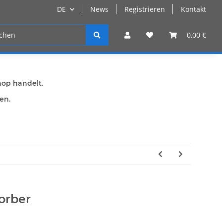
DE
News
Registrieren
Kontakt
n
Registrieren
0,00 €
hop handelt.
den.
orber