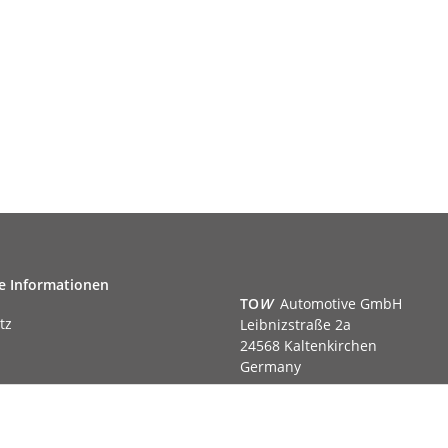
e Informationen
TO
W
Automotive GmbH
tz
Leibnizstraße 2a
24568 Kaltenkirchen
Germany
Phone:+49 40 5287270
Fax:+49 40 5281050
m
Email:
sales@tow-automotive.