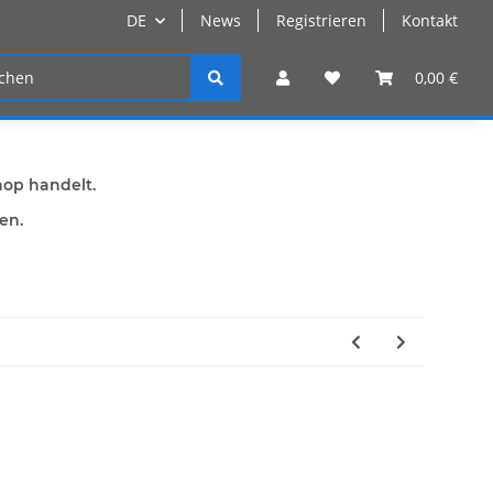
DE
News
Registrieren
Kontakt
n
Registrieren
0,00 €
hop handelt.
den.