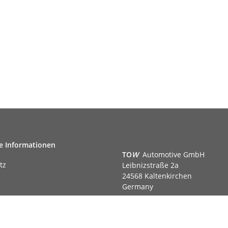
e Informationen
TO
W
Automotive GmbH
tz
Leibnizstraße 2a
24568 Kaltenkirchen
Germany
Phone:+49 40 5287270
Fax:+49 40 5281050
m
Email:
sales@tow-automotive.