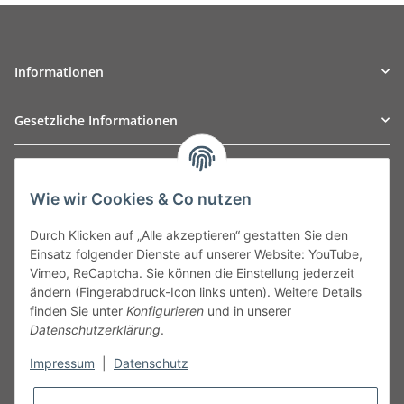
Informationen
Gesetzliche Informationen
TO
W
Automotive GmbH
Wie wir Cookies & Co nutzen
Leibnizstraße 2a
24568 Kaltenkirchen
Durch Klicken auf „Alle akzeptieren“ gestatten Sie den
Germany
Einsatz folgender Dienste auf unserer Website: YouTube,
Phone:+49 40 5287270
Vimeo, ReCaptcha. Sie können die Einstellung jederzeit
Fax:+49 40 5281050
ändern (Fingerabdruck-Icon links unten). Weitere Details
Email:
sales@tow-automotive.de
finden Sie unter
Konfigurieren
und in unserer
Datenschutzerklärung
.
Impressum
|
Datenschutz