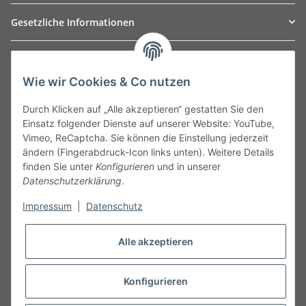
Gesetzliche Informationen
TO
W
Automotive GmbH
Wie wir Cookies & Co nutzen
Leibnizstraße 2a
24568 Kaltenkirchen
Durch Klicken auf „Alle akzeptieren“ gestatten Sie den
Germany
Einsatz folgender Dienste auf unserer Website: YouTube,
Phone:+49 40 5287270
Vimeo, ReCaptcha. Sie können die Einstellung jederzeit
Fax:+49 40 5281050
ändern (Fingerabdruck-Icon links unten). Weitere Details
Email:
sales@tow-automotive.de
finden Sie unter
Konfigurieren
und in unserer
Datenschutzerklärung
.
Impressum
|
Datenschutz
Alle akzeptieren
Konfigurieren