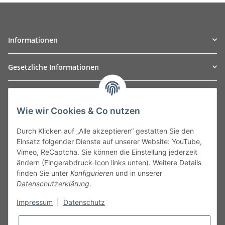
Informationen
Gesetzliche Informationen
TO
W
Automotive GmbH
Wie wir Cookies & Co nutzen
Leibnizstraße 2a
24568 Kaltenkirchen
Durch Klicken auf „Alle akzeptieren“ gestatten Sie den
Germany
Einsatz folgender Dienste auf unserer Website: YouTube,
Phone:+49 40 5287270
Vimeo, ReCaptcha. Sie können die Einstellung jederzeit
Fax:+49 40 5281050
ändern (Fingerabdruck-Icon links unten). Weitere Details
Email:
sales@tow-automotive.de
finden Sie unter
Konfigurieren
und in unserer
Datenschutzerklärung
.
Impressum
|
Datenschutz