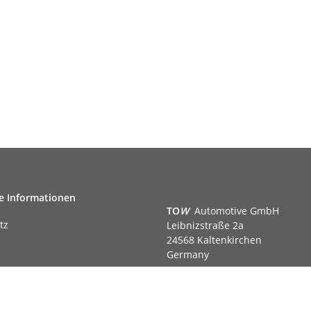
e Informationen
TO
W
Automotive GmbH
tz
Leibnizstraße 2a
24568 Kaltenkirchen
Germany
Phone:+49 40 5287270
Fax:+49 40 5281050
m
Email:
sales@tow-automotive.