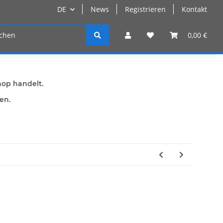
DE
News
Registrieren
Kontakt
n
Registrieren
0,00 €
hop handelt.
den.