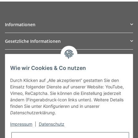
Informationen
Gesetzliche Informationen
TO
W
Automotive GmbH
Wie wir Cookies & Co nutzen
Leibnizstraße 2a
24568 Kaltenkirchen
Durch Klicken auf „Alle akzeptieren“ gestatten Sie den
Germany
Einsatz folgender Dienste auf unserer Website: YouTube,
Phone:+49 40 5287270
Vimeo, ReCaptcha. Sie können die Einstellung jederzeit
Fax:+49 40 5281050
ändern (Fingerabdruck-Icon links unten). Weitere Details
Email:
sales@tow-automotive.de
finden Sie unter
Konfigurieren
und in unserer
Datenschutzerklärung
.
Impressum
|
Datenschutz