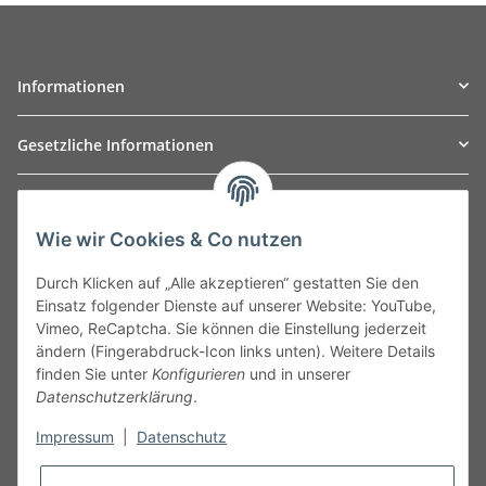
Informationen
Gesetzliche Informationen
TO
W
Automotive GmbH
Wie wir Cookies & Co nutzen
Leibnizstraße 2a
24568 Kaltenkirchen
Durch Klicken auf „Alle akzeptieren“ gestatten Sie den
Germany
Einsatz folgender Dienste auf unserer Website: YouTube,
Phone:+49 40 5287270
Vimeo, ReCaptcha. Sie können die Einstellung jederzeit
Fax:+49 40 5281050
ändern (Fingerabdruck-Icon links unten). Weitere Details
Email:
sales@tow-automotive.de
finden Sie unter
Konfigurieren
und in unserer
Datenschutzerklärung
.
Impressum
|
Datenschutz