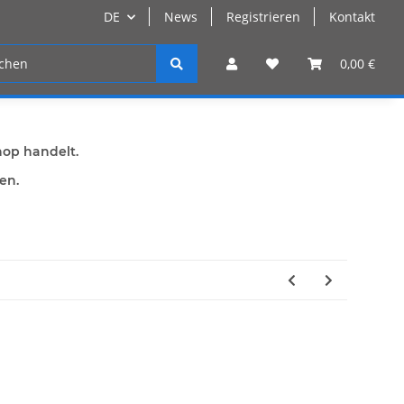
DE
News
Registrieren
Kontakt
n
Registrieren
0,00 €
hop handelt.
den.