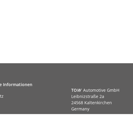
e Informationen
TO
W
Automotive GmbH
tz
Leibnizstraße 2a
24568 Kaltenkirchen
Germany
Phone:+49 40 5287270
Fax:+49 40 5281050
m
Email:
sales@tow-automotive.