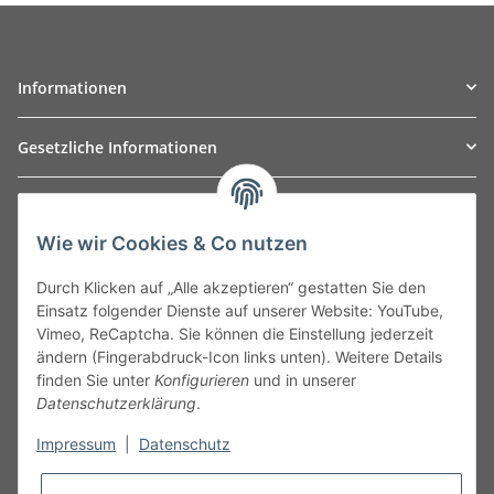
Informationen
Gesetzliche Informationen
TO
W
Automotive GmbH
Wie wir Cookies & Co nutzen
Leibnizstraße 2a
24568 Kaltenkirchen
Durch Klicken auf „Alle akzeptieren“ gestatten Sie den
Germany
Einsatz folgender Dienste auf unserer Website: YouTube,
Phone:+49 40 5287270
Vimeo, ReCaptcha. Sie können die Einstellung jederzeit
Fax:+49 40 5281050
ändern (Fingerabdruck-Icon links unten). Weitere Details
Email:
sales@tow-automotive.de
finden Sie unter
Konfigurieren
und in unserer
Datenschutzerklärung
.
Impressum
|
Datenschutz