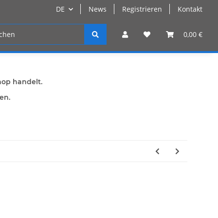
DE
News
Registrieren
Kontakt
n
Registrieren
0,00 €
hop handelt.
den.