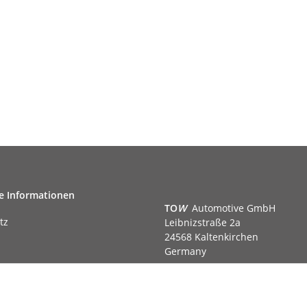
e Informationen
TO
W
Automotive GmbH
tz
Leibnizstraße 2a
24568 Kaltenkirchen
Germany
Phone:+49 40 5287270
Fax:+49 40 5281050
m
Email:
sales@tow-automotive.