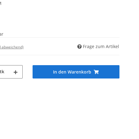
M
ar
Frage zum Artikel
d abweichend)
tk
In den Warenkorb