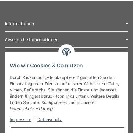
Informationen
Gesetzliche Informationen
TO
W
Automotive GmbH
Wie wir Cookies & Co nutzen
Leibnizstraße 2a
24568 Kaltenkirchen
Durch Klicken auf „Alle akzeptieren“ gestatten Sie den
Germany
Einsatz folgender Dienste auf unserer Website: YouTube,
Phone:+49 40 5287270
Vimeo, ReCaptcha. Sie können die Einstellung jederzeit
Fax:+49 40 5281050
ändern (Fingerabdruck-Icon links unten). Weitere Details
Email:
sales@tow-automotive.de
finden Sie unter
Konfigurieren
und in unserer
Datenschutzerklärung
.
Impressum
|
Datenschutz