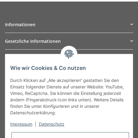
Informationen
Gesetzliche Informationen
TO
W
Automotive GmbH
Wie wir Cookies & Co nutzen
Leibnizstraße 2a
24568 Kaltenkirchen
Durch Klicken auf „Alle akzeptieren“ gestatten Sie den
Germany
Einsatz folgender Dienste auf unserer Website: YouTube,
Phone:+49 40 5287270
Vimeo, ReCaptcha. Sie können die Einstellung jederzeit
Fax:+49 40 5281050
ändern (Fingerabdruck-Icon links unten). Weitere Details
Email:
sales@tow-automotive.de
finden Sie unter
Konfigurieren
und in unserer
Datenschutzerklärung
.
Impressum
|
Datenschutz