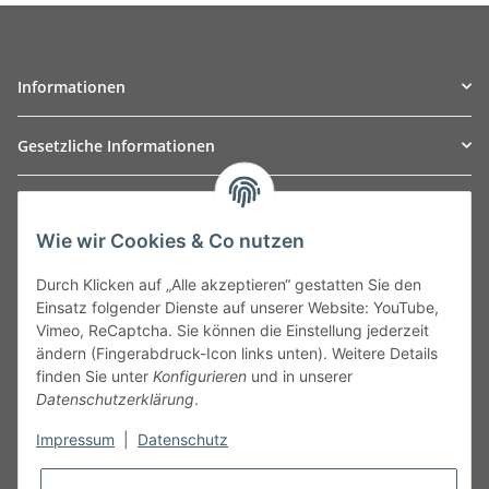
Informationen
Gesetzliche Informationen
TO
W
Automotive GmbH
Wie wir Cookies & Co nutzen
Leibnizstraße 2a
24568 Kaltenkirchen
Durch Klicken auf „Alle akzeptieren“ gestatten Sie den
Germany
Einsatz folgender Dienste auf unserer Website: YouTube,
Phone:+49 40 5287270
Vimeo, ReCaptcha. Sie können die Einstellung jederzeit
Fax:+49 40 5281050
ändern (Fingerabdruck-Icon links unten). Weitere Details
Email:
sales@tow-automotive.de
finden Sie unter
Konfigurieren
und in unserer
Datenschutzerklärung
.
Impressum
|
Datenschutz