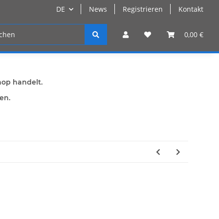
DE
News
Registrieren
Kontakt
n
Registrieren
0,00 €
hop handelt.
den.