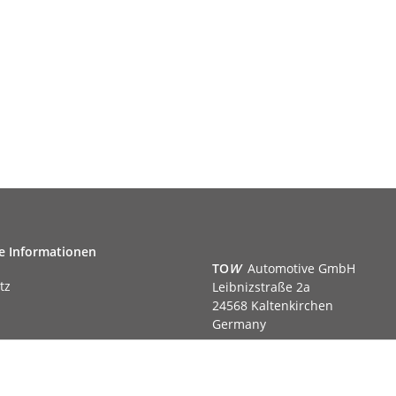
e Informationen
TO
W
Automotive GmbH
tz
Leibnizstraße 2a
24568 Kaltenkirchen
Germany
Phone:+49 40 5287270
Fax:+49 40 5281050
m
Email:
sales@tow-automotive.