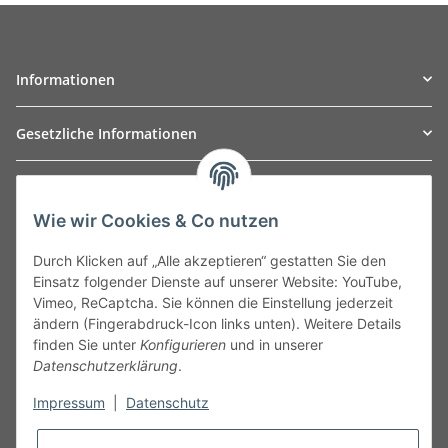
Informationen
Gesetzliche Informationen
TO
W
Automotive GmbH
Wie wir Cookies & Co nutzen
Leibnizstraße 2a
24568 Kaltenkirchen
Durch Klicken auf „Alle akzeptieren“ gestatten Sie den
Germany
Einsatz folgender Dienste auf unserer Website: YouTube,
Phone:+49 40 5287270
Vimeo, ReCaptcha. Sie können die Einstellung jederzeit
Fax:+49 40 5281050
ändern (Fingerabdruck-Icon links unten). Weitere Details
Email:
sales@tow-automotive.de
finden Sie unter
Konfigurieren
und in unserer
Datenschutzerklärung
.
Impressum
|
Datenschutz