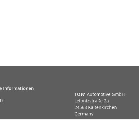
e Informationen
TO
W
Automotive GmbH
tz
Leibnizstraße 2a
24568 Kaltenkirchen
Germany
Phone:+49 40 5287270
Fax:+49 40 5281050
m
Email:
sales@tow-automotive.