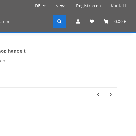
DE
News
Registrieren
Kontakt
n
Registrieren
0,00 €
hop handelt.
den.