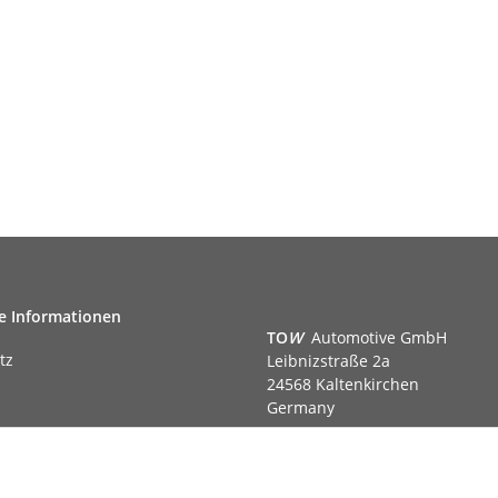
e Informationen
TO
W
Automotive GmbH
tz
Leibnizstraße 2a
24568 Kaltenkirchen
Germany
Phone:+49 40 5287270
Fax:+49 40 5281050
m
Email:
sales@tow-automotive.