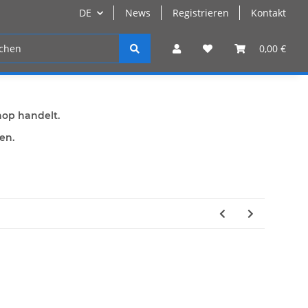
DE
News
Registrieren
Kontakt
n
Registrieren
0,00 €
hop handelt.
den.