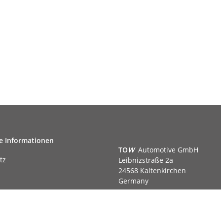
e Informationen
TO
W
Automotive GmbH
tz
Leibnizstraße 2a
24568 Kaltenkirchen
Germany
Phone:+49 40 5287270
Fax:+49 40 5281050
m
Email:
sales@tow-automotive.