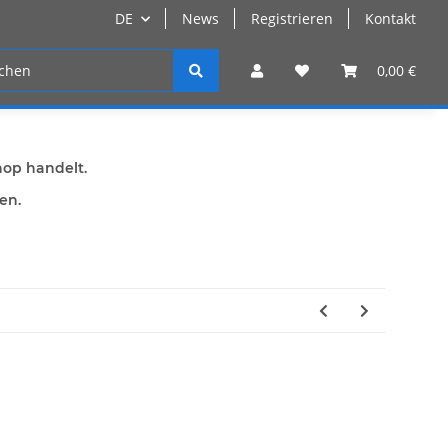
DE
News
Registrieren
Kontakt
n
Registrieren
0,00 €
hop handelt.
den.