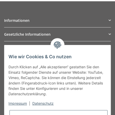
Informationen
Gesetzliche Informationen
TO
W
Automotive GmbH
Wie wir Cookies & Co nutzen
Leibnizstraße 2a
24568 Kaltenkirchen
Durch Klicken auf „Alle akzeptieren“ gestatten Sie den
Germany
Einsatz folgender Dienste auf unserer Website: YouTube,
Phone:+49 40 5287270
Vimeo, ReCaptcha. Sie können die Einstellung jederzeit
Fax:+49 40 5281050
ändern (Fingerabdruck-Icon links unten). Weitere Details
Email:
sales@tow-automotive.de
finden Sie unter
Konfigurieren
und in unserer
Datenschutzerklärung
.
Impressum
|
Datenschutz