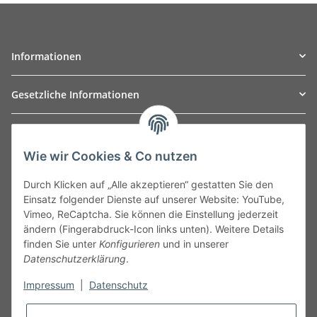
Informationen
Gesetzliche Informationen
TO
W
Automotive GmbH
Wie wir Cookies & Co nutzen
Leibnizstraße 2a
24568 Kaltenkirchen
Durch Klicken auf „Alle akzeptieren“ gestatten Sie den
Germany
Einsatz folgender Dienste auf unserer Website: YouTube,
Phone:+49 40 5287270
Vimeo, ReCaptcha. Sie können die Einstellung jederzeit
Fax:+49 40 5281050
ändern (Fingerabdruck-Icon links unten). Weitere Details
Email:
sales@tow-automotive.de
finden Sie unter
Konfigurieren
und in unserer
Datenschutzerklärung
.
Impressum
|
Datenschutz