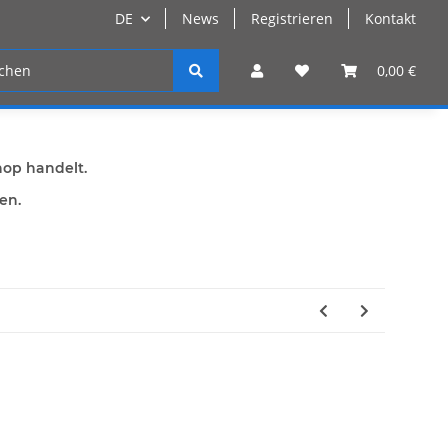
DE
News
Registrieren
Kontakt
n
Registrieren
0,00 €
hop handelt.
den.