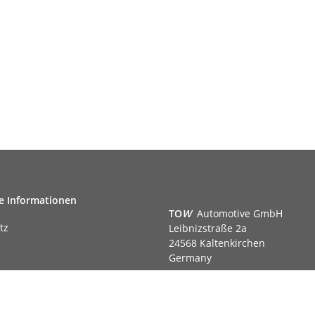
e Informationen
TO
W
Automotive GmbH
tz
Leibnizstraße 2a
24568 Kaltenkirchen
Germany
Phone:+49 40 5287270
Fax:+49 40 5281050
m
Email:
sales@tow-automotive.