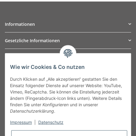
Informationen
Gesetzliche Informationen
TO
W
Automotive GmbH
Wie wir Cookies & Co nutzen
Leibnizstraße 2a
24568 Kaltenkirchen
Durch Klicken auf „Alle akzeptieren“ gestatten Sie den
Germany
Einsatz folgender Dienste auf unserer Website: YouTube,
Phone:+49 40 5287270
Vimeo, ReCaptcha. Sie können die Einstellung jederzeit
Fax:+49 40 5281050
ändern (Fingerabdruck-Icon links unten). Weitere Details
Email:
sales@tow-automotive.de
finden Sie unter
Konfigurieren
und in unserer
Datenschutzerklärung
.
Impressum
|
Datenschutz