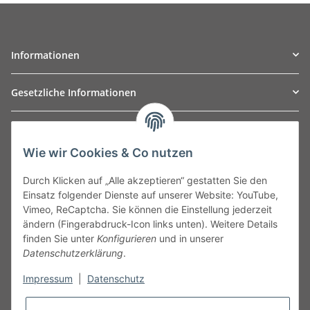
Informationen
Gesetzliche Informationen
TO
W
Automotive GmbH
Wie wir Cookies & Co nutzen
Leibnizstraße 2a
24568 Kaltenkirchen
Durch Klicken auf „Alle akzeptieren“ gestatten Sie den
Germany
Einsatz folgender Dienste auf unserer Website: YouTube,
Phone:+49 40 5287270
Vimeo, ReCaptcha. Sie können die Einstellung jederzeit
Fax:+49 40 5281050
ändern (Fingerabdruck-Icon links unten). Weitere Details
Email:
sales@tow-automotive.de
finden Sie unter
Konfigurieren
und in unserer
Datenschutzerklärung
.
Impressum
|
Datenschutz