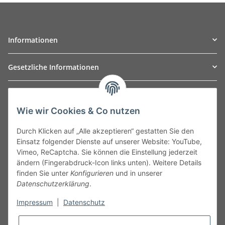
Informationen
Gesetzliche Informationen
TO
W
Automotive GmbH
Wie wir Cookies & Co nutzen
Leibnizstraße 2a
24568 Kaltenkirchen
Durch Klicken auf „Alle akzeptieren“ gestatten Sie den
Germany
Einsatz folgender Dienste auf unserer Website: YouTube,
Phone:+49 40 5287270
Vimeo, ReCaptcha. Sie können die Einstellung jederzeit
Fax:+49 40 5281050
ändern (Fingerabdruck-Icon links unten). Weitere Details
Email:
sales@tow-automotive.de
finden Sie unter
Konfigurieren
und in unserer
Datenschutzerklärung
.
Impressum
|
Datenschutz