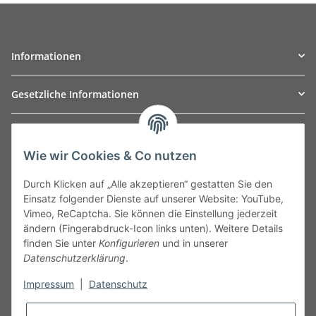
Informationen
Gesetzliche Informationen
TO
W
Automotive GmbH
Wie wir Cookies & Co nutzen
Leibnizstraße 2a
24568 Kaltenkirchen
Durch Klicken auf „Alle akzeptieren“ gestatten Sie den
Germany
Einsatz folgender Dienste auf unserer Website: YouTube,
Phone:+49 40 5287270
Vimeo, ReCaptcha. Sie können die Einstellung jederzeit
Fax:+49 40 5281050
ändern (Fingerabdruck-Icon links unten). Weitere Details
Email:
sales@tow-automotive.de
finden Sie unter
Konfigurieren
und in unserer
Datenschutzerklärung
.
Impressum
|
Datenschutz