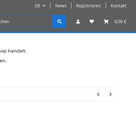
DE
News
Registrieren
Kontakt
n
Registrieren
0,00 €
hop handelt.
den.