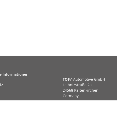
e Informationen
TO
W
Automotive GmbH
tz
Leibnizstraße 2a
24568 Kaltenkirchen
Germany
Phone:+49 40 5287270
Fax:+49 40 5281050
m
Email:
sales@tow-automotive.