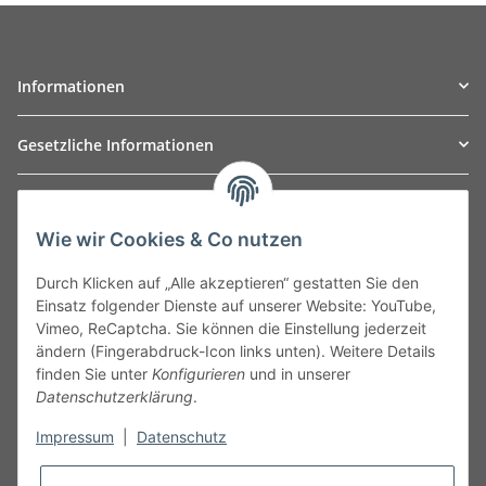
Informationen
Gesetzliche Informationen
TO
W
Automotive GmbH
Wie wir Cookies & Co nutzen
Leibnizstraße 2a
24568 Kaltenkirchen
Durch Klicken auf „Alle akzeptieren“ gestatten Sie den
Germany
Einsatz folgender Dienste auf unserer Website: YouTube,
Phone:+49 40 5287270
Vimeo, ReCaptcha. Sie können die Einstellung jederzeit
Fax:+49 40 5281050
ändern (Fingerabdruck-Icon links unten). Weitere Details
Email:
sales@tow-automotive.de
finden Sie unter
Konfigurieren
und in unserer
Datenschutzerklärung
.
Impressum
|
Datenschutz